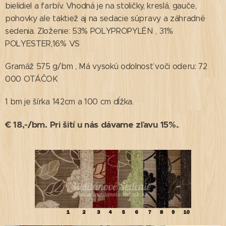
bielidiel a farbív. Vhodná je na stoličky, kreslá, gauče,
pohovky ale taktiež aj na sedacie súpravy a záhradné
sedenia. Zloženie: 53% POLYPROPYLÉN , 31%
POLYESTER,16% VS
Gramáž 575 g/bm , Má vysokú odolnosť voči oderu: 72
000 OTÁČOK
1 bm je šírka 142cm a 100 cm dĺžka.
€ 18,-/bm.
Pri šití u nás dávame zľavu 15%.
.