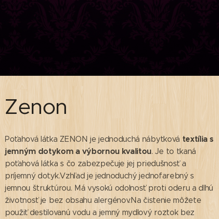
Zenon
textília s
Poťahová látka ZENON je jednoduchá nábytková
jemným dotykom a výbornou kvalitou
. Je to tkaná
poťahová látka s čo zabezpečuje jej priedušnosť a
príjemný dotyk.Vzhľad je jednoduchý jednofarebný s
jemnou štruktúrou. Má vysokú odolnosť proti oderu a dlhú
životnosť je bez obsahu alergénov.Na čistenie môžete
použiť destilovanú vodu a jemný mydlový roztok bez