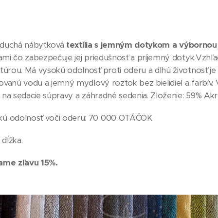
noduchá nábytková
textília s jemným dotykom a výbornou 
ami čo zabezpečuje jej priedušnosť a príjemný dotyk.Vzhľ
túrou. Má vysokú odolnosť proti oderu a dlhú životnosť j
ovanú vodu a jemný mydlový roztok bez bielidiel a farbív. V
j na sedacie súpravy a záhradné sedenia. Zloženie: 59% A
kú odolnosť voči oderu: 70 000 OTÁČOK
 dĺžka.
ávame zľavu 15%.