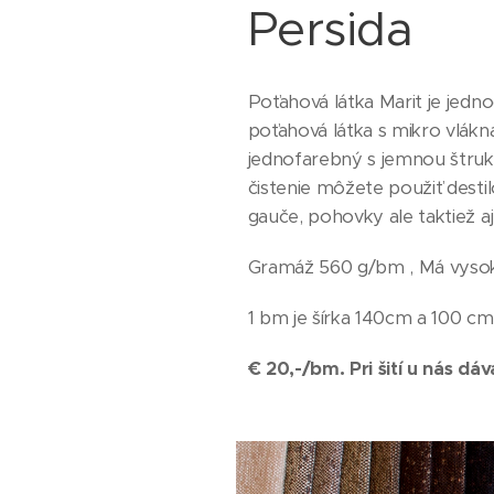
Persida
Poťahová látka Marit je jed
poťahová látka s mikro vlákn
jednofarebný s jemnou štruk
čistenie môžete použiť destil
gauče, pohovky ale taktiež a
Gramáž 560 g/bm , Má vyso
1 bm je šírka 140cm a 100 cm
€ 20,-/bm.
Pri šití u nás d