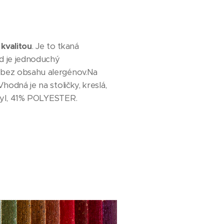
kvalitou
. Je to tkaná
ad je jednoduchý
e bez obsahu alergénov.Na
hodná je na stoličky, kreslá,
kryl, 41% POLYESTER.