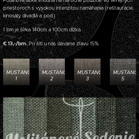
Poťahová látka vhodná na náročné použitie vo verejných
priestoroch s vysokou intenzitou namáhania (reštaurácie,
kinosály, divadlá a pod.)
1 bm je šírka 140cm a 100cm dĺžka.
€ 13,-/bm.
Pri šití u nás dávame zľavu 15%.
MUSTANG
MUSTANG
MUSTANG
MUSTANG
1
2
3
5