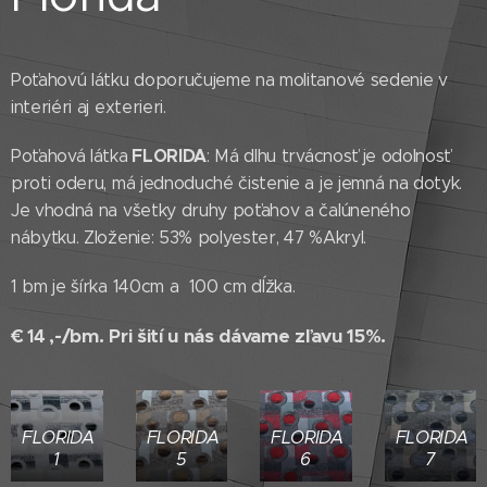
Poťahovú látku doporučujeme na molitanové sedenie v
interiéri aj exterieri.
FLORIDA
Poťahová látka
: Má dlhu trvácnosť je odolnosť
proti oderu, má jednoduché čistenie a je jemná na dotyk.
Je vhodná na všetky druhy poťahov a čalúneného
nábytku. Zloženie: 53% polyester, 47 %Akryl.
1 bm je šírka 140cm a 100 cm dĺžka.
,-/bm.
Pri šití u nás dávame zľavu 15%.
€ 14
FLORIDA
FLORIDA
FLORIDA
FLORIDA
1
5
6
7