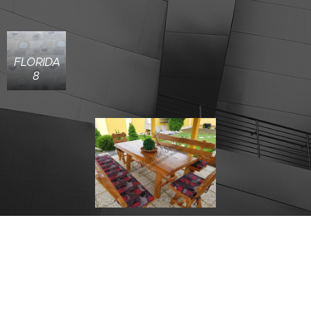
FLORIDA
8
Gobelin
Vzorky Látok