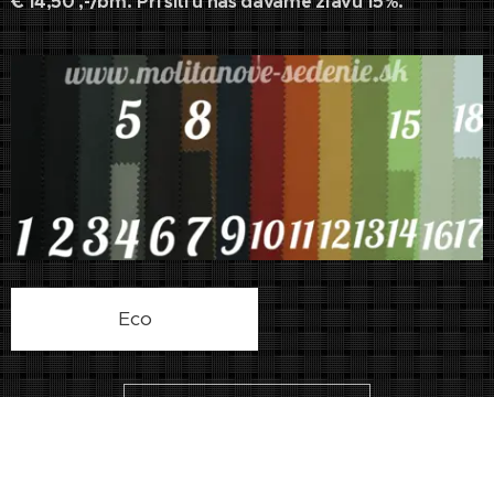
€ 14,50
,-/bm.
Pri šití u nás dávame zľavu 15%.
Eco
Vzorky Látok