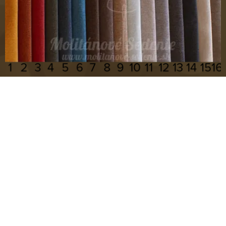
Dakota
Vzorky Látok
© 2017 Molitánové sedenie, molitanovesedenie@gmail.com
Vytvorené službou
Webnode