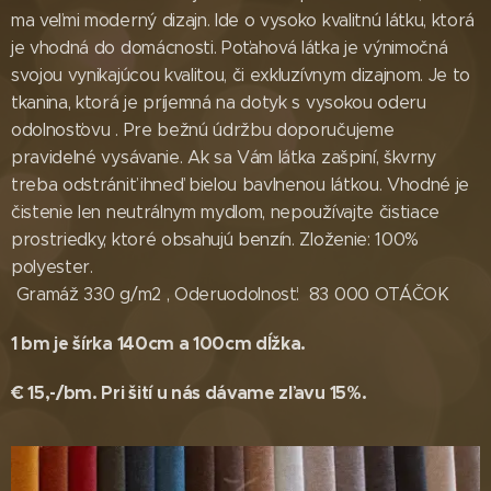
ma veľmi moderný dizajn. Ide o vysoko kvalitnú látku, ktorá
je vhodná do domácnosti. Poťahová látka je výnimočná
svojou vynikajúcou kvalitou, či exkluzívnym dizajnom. Je to
tkanina, ktorá je príjemná na dotyk s vysokou oderu
odolnosťovu . Pre bežnú údržbu doporučujeme
pravidelné vysávanie. Ak sa Vám látka zašpiní, škvrny
treba odstrániť ihneď bielou bavlnenou látkou. Vhodné je
čistenie len neutrálnym mydlom, nepoužívajte čistiace
prostriedky, ktoré obsahujú benzín. Zloženie: 100%
polyester.
Gramáž 330 g/m2 , Oderuodolnosť: 83 000 OTÁČOK
1 bm je šírka 140cm a 100cm dĺžka.
€ 15,-/bm. Pri šití u nás dávame zľavu 15%.